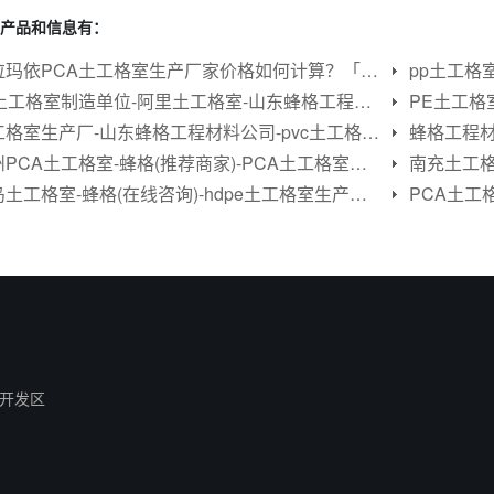
产品和信息有：
克拉玛依PCA土工格室生产厂家价格如何计算？「在线咨询」
pe土工格室制造单位-阿里土工格室-山东蜂格工程材料公司
PE土工格
土工格室生产厂-山东蜂格工程材料公司-pvc土工格室生产厂
泸州PCA土工格室-蜂格(推荐商家)-PCA土工格室制造单位
青岛土工格室-蜂格(在线咨询)-hdpe土工格室生产厂家
PCA土工
开发区