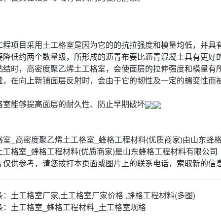
工程项目采用土工格室是因为它的的抗拉强度和模量均低，并具
要降低约两个数量级，所形成的沥青布要比沥青混凝土具有更好
粘结时，高密度聚乙烯土工格室，会使面层的拉伸强度和模量有
缝，在向上新铺面层反射时，会由于它的韧性及一定的蠕变性而
格室能够提高面层的耐久性、防止早期破坏
格室_高密度聚乙烯土工格室_蜂格工程材料(优质商家)由山东蜂
工格室_蜂格工程材料(优质商家)是山东蜂格工程材料有限公司（ww
片仅供参考，请您拨打本页面或图片上的联系电话，索取新的信
条：
土工格室厂家,土工格室厂家价格 ,蜂格工程材料(多图)
条：
土工格室_蜂格工程材料_土工格室规格