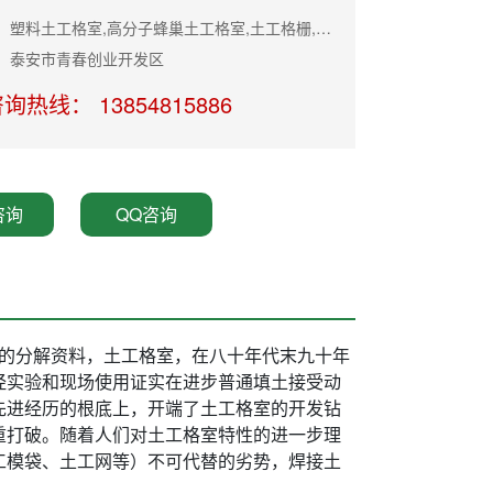
主营产品：塑料土工格室,高分子蜂巢土工格室,土工格栅,土工布
：泰安市青春创业开发区
询热线： 13854815886
咨询
QQ咨询
的分解资料，土工格室，在八十年代末九十年
经实验和现场使用证实在进步普通填土接受动
先进经历的根底上，开端了土工格室的开发钻
重打破。随着人们对土工格室特性的进一步理
工模袋、土工网等）不可代替的劣势，焊接土