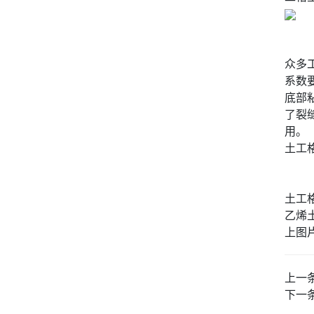
众多
系数
底部
了裂
用。
土工
土工
乙烯土
上图
上一
下一