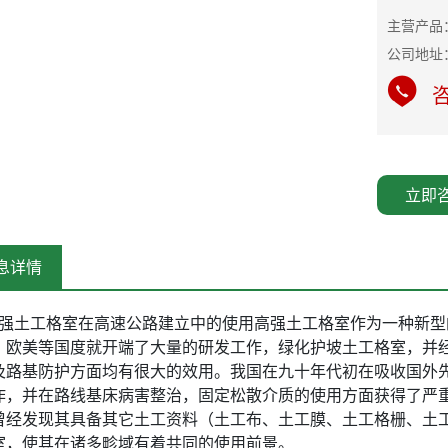
公司地址
咨
立即
息详情
强土工格室在高速公路建立中的使用高强土工格室作为一种新型
，欧美等国度就开端了大量的研发工作，绿化护坡土工格室，并
及路基防护方面均有很大的效用。我国在九十年代初在吸收国外
作，并在路线基床病害整治，固定松散介质的使用方面获得了严
曾经发现其具备其它土工资料（土工布、土工膜、土工格栅、土
室，使其在诸多畛域有着共同的使用前景。