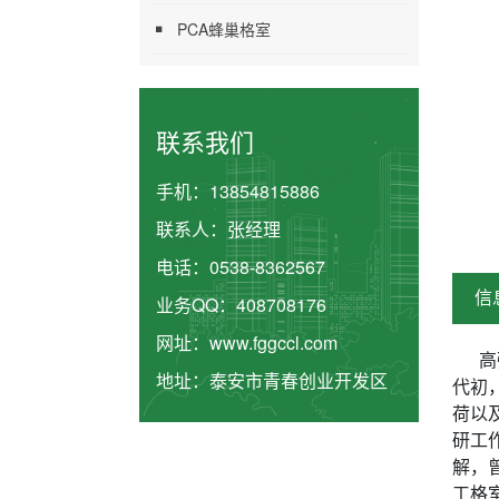
PCA蜂巢格室
联系我们
手机：
13854815886
联系人：
张经理
电话：
0538-8362567
信
业务QQ：
408708176
网址：
www.fggccl.com
高
地址：
泰安市青春创业开发区
代初
荷以
研工
解，
工格