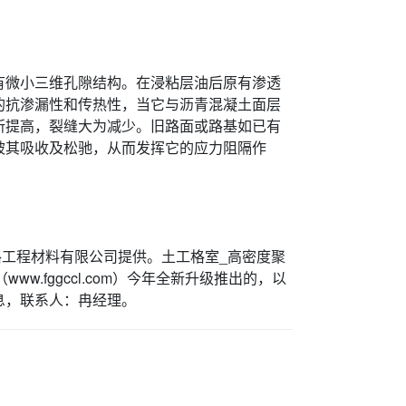
有微小三维孔隙结构。在浸粘层油后原有渗透
的抗渗漏性和传热性，当它与沥青混凝土面层
所提高，裂缝大为减少。旧路面或路基如已有
被其吸收及松驰，从而发挥它的应力阻隔作
格工程材料有限公司提供。土工格室_高密度聚
w.fggccl.com）今年全新升级推出的，以
息，联系人：冉经理。