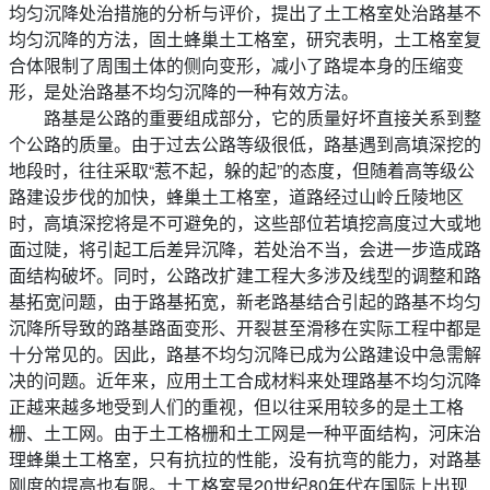
均匀沉降处治措施的分析与评价，提出了土工格室处治路基不
均匀沉降的方法，固土蜂巢土工格室，研究表明，土工格室复
合体限制了周围土体的侧向变形，减小了路堤本身的压缩变
形，是处治路基不均匀沉降的一种有效方法。
路基是公路的重要组成部分，它的质量好坏直接关系到整
个公路的质量。由于过去公路等级很低，路基遇到高填深挖的
地段时，往往采取“惹不起，躲的起”的态度，但随着高等级公
路建设步伐的加快，蜂巢土工格室，道路经过山岭丘陵地区
时，高填深挖将是不可避免的，这些部位若填挖高度过大或地
面过陡，将引起工后差异沉降，若处治不当，会进一步造成路
面结构破坏。同时，公路改扩建工程大多涉及线型的调整和路
基拓宽问题，由于路基拓宽，新老路基结合引起的路基不均匀
沉降所导致的路基路面变形、开裂甚至滑移在实际工程中都是
十分常见的。因此，路基不均匀沉降已成为公路建设中急需解
决的问题。近年来，应用土工合成材料来处理路基不均匀沉降
正越来越多地受到人们的重视，但以往采用较多的是土工格
栅、土工网。由于土工格栅和土工网是一种平面结构，河床治
理蜂巢土工格室，只有抗拉的性能，没有抗弯的能力，对路基
刚度的提高也有限。土工格室是20世纪80年代在国际上出现