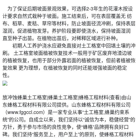
为了保证后期坡面景观效果，可选择2-3年生的花灌木按设
计要求自然式栽种于坡面。施工结束后，可在表层覆盖无 纺
布、稻草、麦秸、草帘等材料，防止坡面径流冲刷，保持表层
湿润，促进植物发芽。养护阶段要即使浇水，保持坡面湿润
直至种子出苗。在植物出苗后，对稀释区域进行补种。
初期人工养护浇水应避免直接对土工格室中回填土壤的冲
刷。 土工格室坡面植被恢复技术一般用于矿区废弃地渣边坡
的植被恢复，也用于部分外露岩面的植被恢复，但前者植被恢
复效果 更为理想，在植被恢复的同时还能增强坡面的稳定
性。
放冲蚀蜂巢土工格室|蜂巢土工格室|蜂格工程材料(查看)由山
东蜂格工程材料有限公司提供。山东蜂格工程材料有限公司
（www.fggccl.com）是一家专业从事“土工格室,蜂巢约束系
统”的公司。自成立以来，我们坚持以“诚信为本，稳健经营”的
方针，勇于参与市场的良性竞争，使“蜂格”品牌拥有良好口
碑。我们坚持“服务至上，用户至上”的原则，使蜂格工程材料